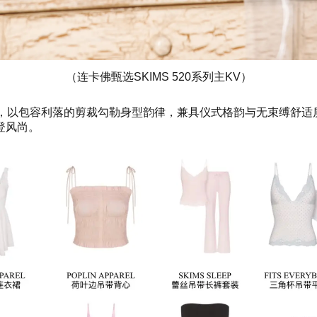
（连卡佛甄选SKIMS 520系列主KV）
节，以包容利落的剪裁勾勒身型韵律，兼具仪式格韵与无束缚舒
登风尚。