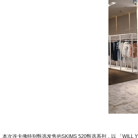
本次连卡佛特别甄选发售的SKIMS 520甄选系列，以 「WI