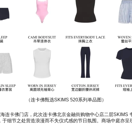
（连卡佛甄选SKIMS 520系列单品图）
京与上海连卡佛门店，此次连卡佛北京金融街购物中心店二层SKI
细节之处营造浪漫而不失仪式感的节日氛围。商场中庭亦呈现SK