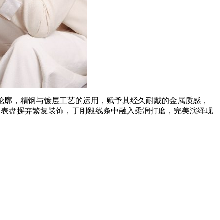
的轮廓，精钢与镀层工艺的运用，赋予其经久耐戴的金属质感，
。表盘摒弃繁复装饰，于刚毅线条中融入柔润打磨，完美演绎现