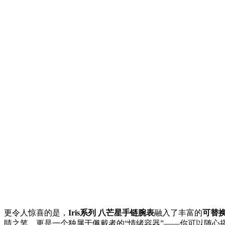
更令人惊喜的是，
Iris系列 八芒星手链腕表
融入了丰富的
可替
睛之笔，更是一个独属于佩戴者的“情绪容器”——你可以随