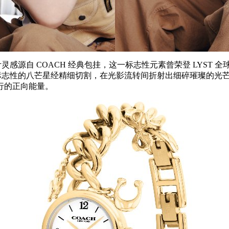
源自 COACH 经典包挂，这一标志性元素曾荣登 LYST 全
;标志性的八芒星经精细切割，在光影流转间折射出细碎璀璨的光
行的正向能量。