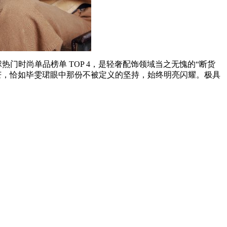
球热门时尚单品榜单 TOP 4，是轻奢配饰领域当之无愧的“断货
芒，恰如毕雯珺眼中那份不被定义的坚持，始终明亮闪耀。极具