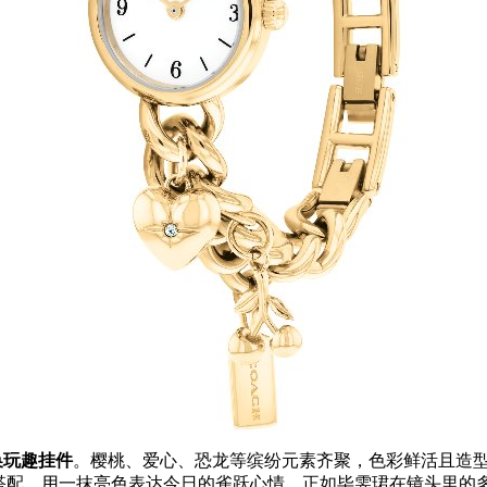
换玩趣挂件
。樱桃、爱心、恐龙等缤纷元素齐聚，色彩鲜活且造
心搭配，用一抹亮色表达今日的雀跃心情，正如毕雯珺在镜头里的