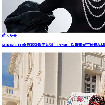
�鿴ȫ��
MIKIMOTO全新高级珠宝系列「L’éclat」以璀璨光芒诠释品