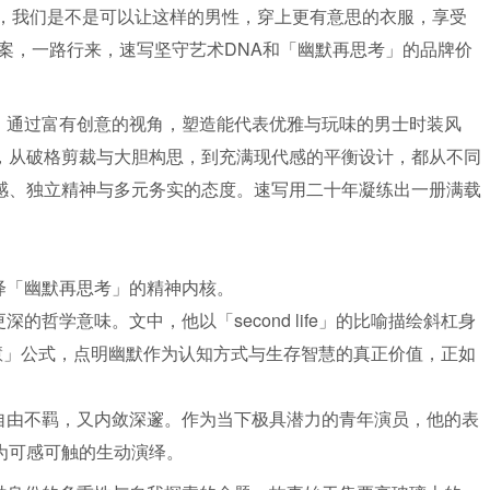
，我们是不是可以让这样的男性，穿上更有意思的衣服，享受
案，一路行来，速写坚守艺术DNA和「幽默再思考」的品牌价
，通过富有创意的视角，塑造能代表优雅与玩味的男士时装风
，从破格剪裁与大胆构思，到充满现代感的平衡设计，都从不同
感、独立精神与多元务实的态度。速写用二十年凝练出一册满载
绎「幽默再思考」的精神内核。
学意味。文中，他以「second life」的比喻描绘斜杠身
慧」公式，点明幽默作为认知方式与生存智慧的真正价值，正如
自由不羁，又内敛深邃。作为当下极具潜力的青年演员，他的表
为可感可触的生动演绎。