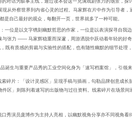
游的对话为叙事主线，通过读本会这一充满戏剧张力的场景，探
现从外察世界到内省心灵的过程。马家辉在片中作为引导者，通过
每个人都是自己最好的观众，每翻开一页，世界就多了一种可能。
事：一位是以文字镌刻幽默哲思的作家，一位是以表演探寻自我
与张力 —— 马家辉稳重而深邃，周游洒脱中跃动着年轻的好
化，既有质感的剪裁与实验性的搭配，也有随性幽默的细节处理
产品诞生与重要产品秀的工业空间化身为「速写档案馆」，引领
线索碎片：「设计灵感区」呈现手稿与插画，勾勒品牌创意成长
物件区」则陈列着速写的出版物与过往资料。线索碎片在场景间逐
脱口秀演员庞博作为主持人亮相，以幽默视角分享亦不同视角看