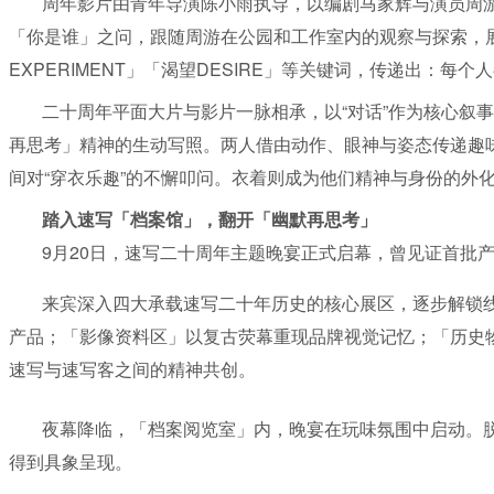
周年影片由青年导演陈小雨执导，以编剧马家辉与演员周
「你是谁」之问，跟随周游在公园和工作室内的观察与探索，展
EXPERIMENT」「渴望DESIRE」等关键词，传递出：
二十周年平面大片与影片一脉相承，以“对话”作为核心叙
再思考」精神的生动写照。两人借由动作、眼神与姿态传递趣味
间对“穿衣乐趣”的不懈叩问。衣着则成为他们精神与身份的外
踏入速写「档案馆」，翻开「幽默再思考」
9月20日，速写二十周年主题晚宴正式启幕，曾见证首批
来宾深入四大承载速写二十年历史的核心展区，逐步解锁
产品；「影像资料区」以复古荧幕重现品牌视觉记忆；「历史
速写与速写客之间的精神共创。
夜幕降临，「档案阅览室」内，晚宴在玩味氛围中启动。
得到具象呈现。