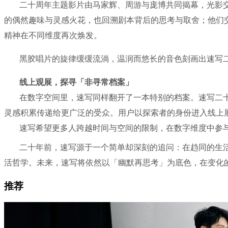
二十周年主题影片由马家辉、周游与庞博共同揭幕，光影
的偶然趣味与灵感火花，也回溯剧本背后的思考与取舍；他们
精神在不同维度再次焕发。
黑胶唱片的旋律缓缓流淌，温润而悠长的音色刻画出速写
线上观展，探寻「非寻常档案」
在数字空间里，速写同样翻开了一本特别的档案。速写二十
灵感积累传递给更广泛的受众。用户以探索者的身份进入线上
速写希望更多人跨越时间与空间的限制，在数字维度中参
二十年前，速写源于一个简单却深刻的追问：在趋同的生
活哲学。未来，速写将依然以「幽默再思考」为底色，在变化
推荐