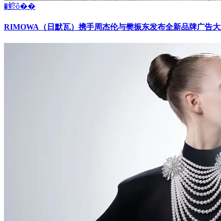
�鿴ȫ��
RIMOWA（日默瓦）携手周杰伦与樊振东发布全新品牌广告