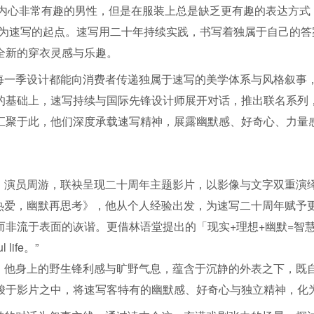
多内心非常有趣的男性，但是在服装上总是缺乏更有趣的表达方式
为速写的起点。速写用二十年持续实践，书写着独属于自己的答
全新的穿衣灵感与乐趣。
每一季设计都能向消费者传递独属于速写的美学体系与风格叙事
的基础上，速写持续与国际先锋设计师展开对话，推出联名系列
汇聚于此，他们深度承载速写精神，展露幽默感、好奇心、力量
。
、演员周游，联袂呈现二十周年主题影片，以影像与文字双重演
，幽默再思考》，他从个人经验出发，为速写二十周年赋予更深的哲
而非流于表面的诙谐。更借林语堂提出的「现实+理想+幽默=智
ul life。”
，他身上的野生锋利感与旷野气息，蕴含于沉静的外表之下，既
梭于影片之中，将速写客特有的幽默感、好奇心与独立精神，化