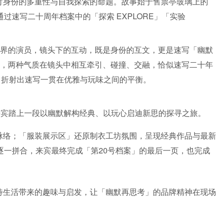
讨身份的多重性与自我探索的命题。故事始于售票亭玻璃上的
速写二十周年档案中的「探索 EXPLORE」「实验
边界的演员，镜头下的互动，既是身份的互文，更是速写「幽默
奇，两种气质在镜头中相互牵引、碰撞、交融，恰似速写二十年
，折射出速写一贯在优雅与玩味之间的平衡。
来宾踏上一段以幽默解构经典、以玩心启迪新思的探寻之旅。
脉络；「服装展示区」还原制衣工坊氛围，呈现经典作品与最新
一拼合，来宾最终完成「第20号档案」的最后一页，也完成
待生活带来的趣味与启发，让「幽默再思考」的品牌精神在现场