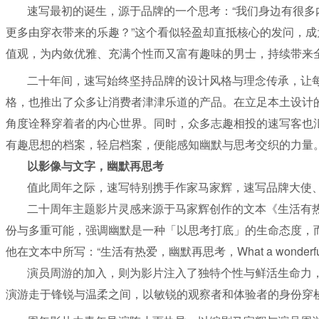
速写最初的诞生，源于品牌的一个思考：“我们身边有很
更多由穿衣带来的乐趣？”这个看似轻盈却直抵核心的发问，成
值观，为内敛优雅、充满个性而又富有趣味的男士，持续带来
二十年间，速写始终坚持品牌的设计风格与理念传承，让
格，也推出了众多让消费者津津乐道的产品。在立足本土设计
角度诠释穿着者的内心世界。同时，众多志趣相投的速写客也
有趣思想的档案，轻启档案，便能感知幽默与思考交织的力量
以影像与文字，幽默再思考
值此周年之际，速写特别携手作家马家辉，速写品牌大使
二十周年主题影片灵感来源于马家辉创作的文本《生活有热爱
份与多重可能，强调幽默是一种「以思考打底」的生命态度，
他在文本中所写：“生活有热爱，幽默再思考，What a wo
nderf
演员周游的加入，则为影片注入了独特个性与鲜活生命力
演游走于锋锐与温柔之间，以敏锐的观察者和体验者的身份穿