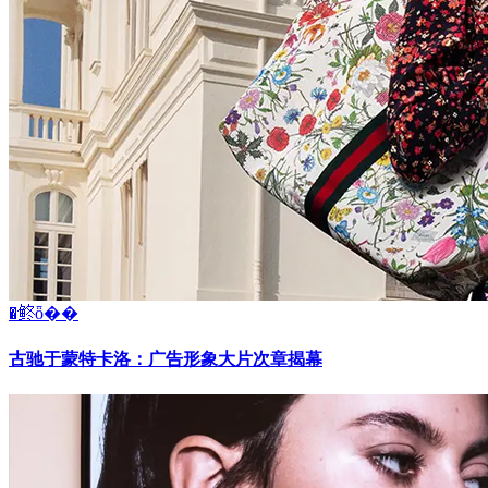
�鿴ȫ��
古驰于蒙特卡洛：广告形象大片次章揭幕