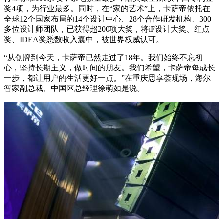
奖4项，为行业最多。同时，在“家的艺术”上，卡萨帝依托在
全球12个国家布局的14个设计中心、28个合作研发机构、300
多位设计师团队，已获得超200项大奖，将iF设计大奖、红点
奖、IDEA奖悉数收入囊中，被世界权威认可。
“从创牌到今天，卡萨帝已然走过了18年。我们始终不忘初
心，坚持长期主义，做时间的朋友。我们希望，卡萨帝每成长
一步，都让用户的生活更好一点。”在重庆思享荟现场，海尔
智家副总裁、中国区总经理徐萌如是说。