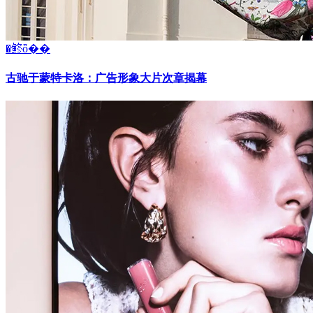
�鿴ȫ��
古驰于蒙特卡洛：广告形象大片次章揭幕