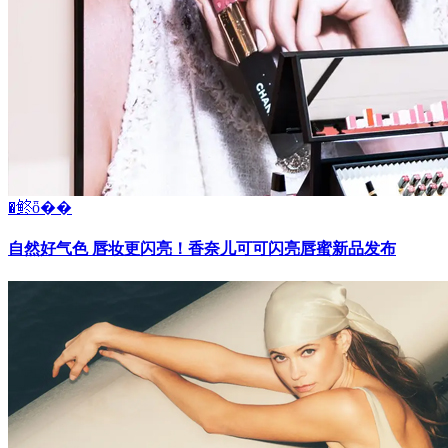
�鿴ȫ��
自然好气色 唇妆更闪亮！香奈儿可可闪亮唇蜜新品发布