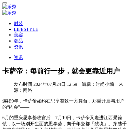
时装
LIFESTYLE
美容
奢品
资讯
资讯
卡萨帝：每前行一步，就会更靠近用户
发布时间
2024年07月24日 12:59 编辑：时尚小编 来
源：网络
连续9年，卡萨帝如约在思享荟这一方舞台，郑重开启与用户
的“约会”——
6月的重庆思享荟收官后，7月19日，卡萨帝又走进江西景德
镇，以一场别开生面的思享荟，向千年瓷都「致境」。穿越千