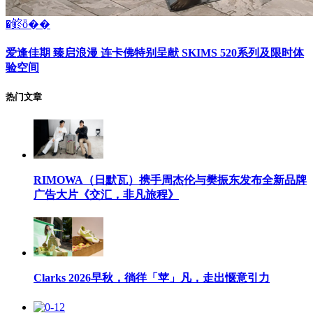
�鿴ȫ��
爱逢佳期 臻启浪漫 连卡佛特别呈献 SKIMS 520系列及限时体
验空间
热门文章
RIMOWA（日默瓦）携手周杰伦与樊振东发布全新品牌
广告大片《交汇，非凡旅程》
Clarks 2026早秋，徜徉「苹」凡，走出惬意引力