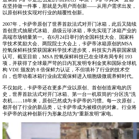
在坚持做一件事，那就是为用户而创新——从用户需求出发，
以原创科技实现对行业的颠覆性创新。
2007年，卡萨帝原创了世界首款法式对开门冰箱，此后又陆续
首创意式抽屉式冰箱、鼎级云珍冰箱，率先实现了冰箱产业的
高端市场销量第一。在6月24日举行的全国科技大会、国家科
学技术奖励大会、两院院士大会上，卡萨帝冰箱原创的MSA
控氧保鲜科技荣获国家科学技术进步奖，科技实力再获国家级
认可。截至目前，MSA 控氧保鲜科技已在全球布局专利 193
项，并获得了全球最严苛的日内瓦发明专利金奖和国际全球机
构 VDE 颁发的 8 倍保鲜力认证，不但填补了行业的技术空
白，也带动着冰箱行业由宏观保鲜进入细胞级微观养鲜时代。
不仅如此，卡萨帝还在更多产业以原创、首创创造家电的历
史，世界首款法式对开门冰箱、第一台一机双筒的“分区洗”洗
衣机……18年来，原创已然成为卡萨帝的习惯。每一次原创，
都开创了行业的新品类，让卡萨帝成为被模仿的对象。行业将
卡萨帝的这种创新行为形象总结为“重新发明”家电。