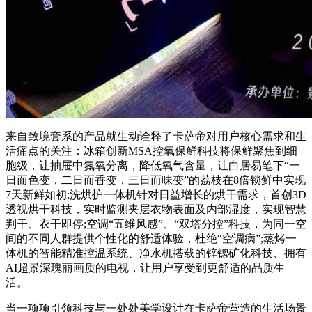
来自致境套系的产品就生动诠释了卡萨帝对用户核心需求和生
活痛点的关注：冰箱创新MSA控氧保鲜科技将保鲜聚焦到细
胞级，让抽屉中氮氧分离，降低氧气含量，让白居易笔下“一
日而色变，二日而香变，三日而味变”的荔枝在8倍锁鲜中实现
7天新鲜如初;洗烘护一体机针对日益增长的烘干需求，首创3D
透视烘干科技，实时监测夹层衣物表面及内部湿度，实现智慧
判干、衣干即停;空调“五维风感”、“双塔分控”科技，为同一空
间的不同人群提供个性化的舒适体验，杜绝“空调病”;蒸烤一
体机的智能精准控温系统、净水机搭载的锌锶矿化科技、拥有
AI超景深瑰丽画质的电视，让用户享受到更舒适的品质生
活。
当一项项引领科技与一处处美学设计在卡萨帝营造的生活场景