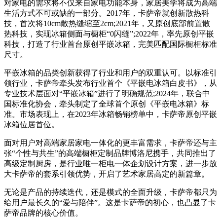
对家电的需求将不仅来自家电功能本身，家居美学将成为高端
生活方式不可或缺的一部分。2017年，卡萨帝就创新散热科
技，首次将10cm散热缝缩至2cm;2021年，又原创底部前置散
热科技，实现冰箱侧面与橱柜“0闪缝”;2022年，率先原创平嵌
科技，打造了行业首台原创平嵌冰箱，完美匹配国际橱柜标准
尺寸。
平嵌冰箱的品类创新获得了行业和用户的双重认可。以标准引
领行业，卡萨帝牵头发布行业首个《平嵌电冰箱白皮书》，从
专业技术层面对“平嵌冰箱”进行了明确规范;2024年，联合中
国标准化协会，牵头制定了全球首个原创《平嵌电冰箱》标
准。市场表现上，在2023年冰箱畅销榜单中，卡萨帝原创平嵌
冰箱位居首位。
面对用户对高端家居家电一体化的更丰富需求，卡萨帝还与主
张“个性与共生”的高端橱柜定制品牌博洛尼携手，共同推出了
高级定制厨房，是行业唯一柜电一体企划设计方案，进一步放
大卡萨帝的套系引领优势，开启了艺术家居高定的新篇章。
无论是产品的持续迭代，还是模式的全面升级，卡萨帝都只为
给用户最长久的“爱与陪伴”。这是卡萨帝的初心，也凸显了卡
萨帝品牌的核心价值。