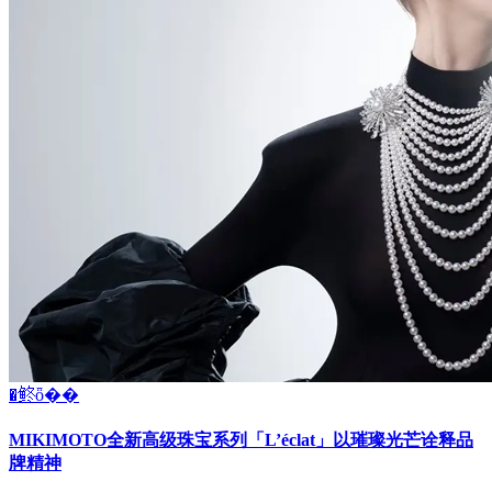
�鿴ȫ��
MIKIMOTO全新高级珠宝系列「L’éclat」以璀璨光芒诠释品
牌精神