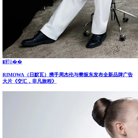
�鿴ȫ��
RIMOWA（日默瓦）携手周杰伦与樊振东发布全新品牌广告
大片《交汇，非凡旅程》