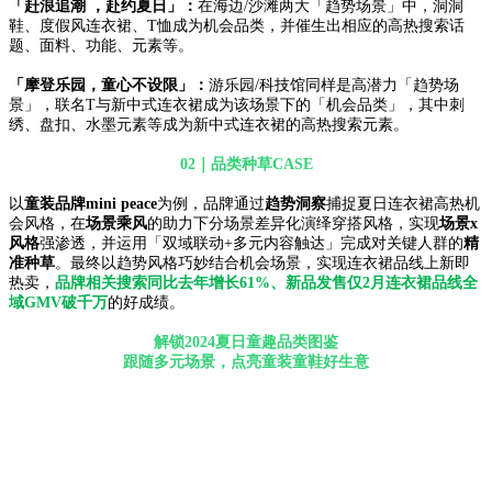
「赶浪追潮
，
赴
约夏日」：
在海边/沙滩
两大「趋势场景」
中，
洞洞
鞋
、度假风连衣裙
、T恤
成为机会品类，并催生出相应的高热搜索
话
题、
面料、功能、元素等。
「摩登乐园
，
童心不设限」：
游
乐园
/
科技馆
同样是高潜力
「趋势场
景」，联名T与新中式连衣裙成为
该场景下的
「机会品类」，其中刺
绣、盘扣、水墨
元素等
成为新中式连衣裙的高热搜索元素。
02｜品类种草CASE
以
童装品牌
mini peace
为例，品
牌
通过
趋势洞察
捕捉夏日连衣裙高热
机
会
风格，在
场景乘风
的助力下分场景差异化演绎穿搭风格
，
实现
场景x
风格
强渗透，并运用「双域联动+多元内容触达」完成对关键人群的
精
准种草
。最终以趋势风格巧妙结合机会场景，实现连衣裙品线上新即
热卖，
品牌相关搜索同比去年增长61%、新品发售仅2月连衣裙品线全
域GMV
破千
万
的好成绩。
解锁2024夏日童趣品类图鉴
跟随多元场景，点亮
童装童鞋
好生意