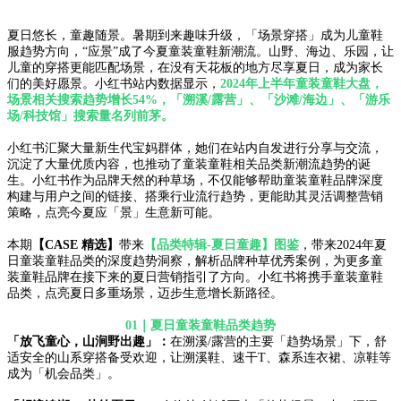
夏日悠长，童趣随景
。
暑期
到来趣味升级
，
「场景穿搭」
成为
儿童鞋
服趋势方向，“应景”成了今夏童装童鞋新潮流
。
山野
、海边、乐园，让
儿童
的穿搭更能匹配场景，在没有天花板的地方尽享夏日，成为家长
们的美好愿景。小红书站内数据显示，
2024
年上半年童装童鞋大盘
，
场景
相关
搜索趋势增长54%，
「
溯溪/露营
」、「
沙滩/海边
」
、
「
游乐
场/科技馆
」
搜索量名列前茅。
小红书汇聚大量新生代宝妈群体，她们在
站内
自发
进行
分享
与
交流，
沉淀
了
大量优质内容，
也推动了童装童鞋相关品类新潮流趋势的诞
生
。小红书作为品牌天然的种草场，不仅能够帮助童装童鞋品牌深度
构建
与
用户
之间的
链接
、
搭乘行业流行趋势，更能助其灵活调整营销
策略，点亮今夏应
「
景
」
生意新可能。
本期
【CASE 精选】
带来
【
品类特辑-夏日童趣
】
图鉴
，
带来
20
24年
夏
日
童装童鞋
品类
的深度
趋势洞察
，
解析品牌
种草优秀案例，为
更多
童
装童鞋
品牌在接下来的夏日营销
指引了方向
。
小红书
将
携手
童装童鞋
品类
，
点亮夏日多重场景，迈步生意增长新路径
。
01｜夏日
童装童鞋
品类趋势
「
放飞童心，山涧野出
趣
」：
在
溯溪/露营
的
主要「趋势场景」
下
，舒
适安全的山系穿搭备受欢迎，让溯溪鞋、速干T、森系连衣裙、凉鞋
等
成为「机会品类」。